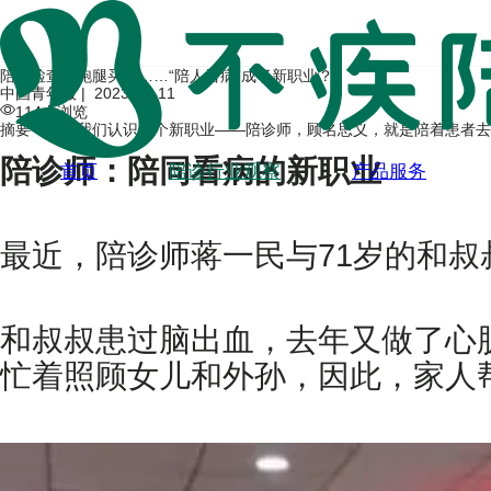
陪同检查、跑腿买药……“陪人看病”成了新职业？
中国青年报 |
2023-04-11
114人浏览
摘要：今天我们认识一个新职业——陪诊师，顾名思义，就是陪着患者去
陪诊师：陪同看病的新职业
首页
陪诊行业观察
产品服务
最近，陪诊师蒋一民与71岁的和
和叔叔患过脑出血，去年又做了心
忙着照顾女儿和外孙，因此，家人