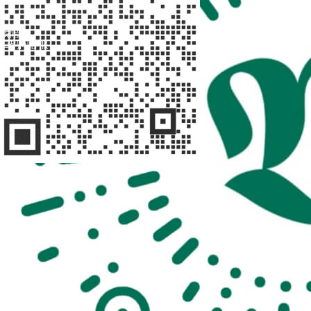
找陪诊
扫码问客服