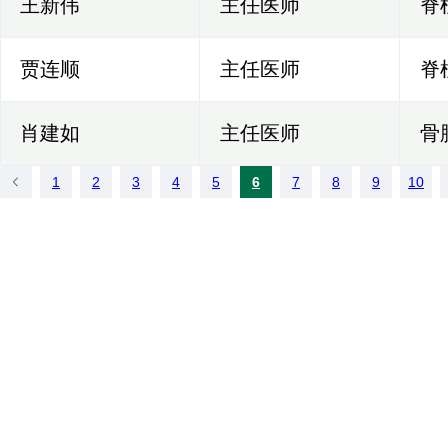
王新伟
主任医师
脊
贾连顺
主任医师
脊
肖建如
主任医师
骨
1
2
3
4
5
6
7
8
9
10