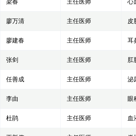
梁春
主任医师
心
廖万清
主任医师
皮
廖建春
主任医师
耳
张剑
主任医师
肛
任善成
主任医师
泌
李由
主任医师
眼
杜鹃
主任医师
血