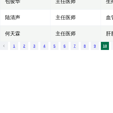
包俊华
主任医师
生
陆清声
主任医师
血
何天霖
主任医师
肝
1
2
3
4
5
6
7
8
9
10