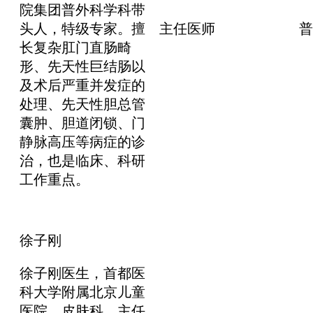
院集团普外科学科带
头人，特级专家。擅
主任医师
普
长复杂肛门直肠畸
形、先天性巨结肠以
及术后严重并发症的
处理、先天性胆总管
囊肿、胆道闭锁、门
静脉高压等病症的诊
治，也是临床、科研
工作重点。
徐子刚
徐子刚医生，首都医
科大学附属北京儿童
医院，皮肤科，主任