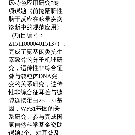
床特色应用研究”专
项课题《前掩蔽听性
脑干反应在眩晕疾病
诊断中的规范应用》
（项目编号：
Z151100004015137）。
完成了氨基甙类抗生
素致聋的分子机理研
究，遗传性非综合征
聋与线粒体DNA突
变的关系研究，遗传
性非综合征耳聋与缝
隙连接蛋白26、31基
因，WFS1基因的关
系研究。参与完成国
家自然科学基金资助
课题2个。对耳聋及