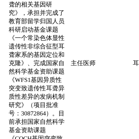
聋的相关基因研
究》，承担并完成了
教育部留学归国人员
科研启动基金课题
《一个常染色体显性
遗传性非综合征型耳
聋家系的基因定位和
克隆》、完成国家自
主任医师
耳
然科学基金资助课题
《WFS1基因异质性
突变致遗传性耳聋异
质性差异的发病机制
研究》（项目批准
号：30872864）。目
前承担国家自然科学
基金资助课题
《COCH基因突变致