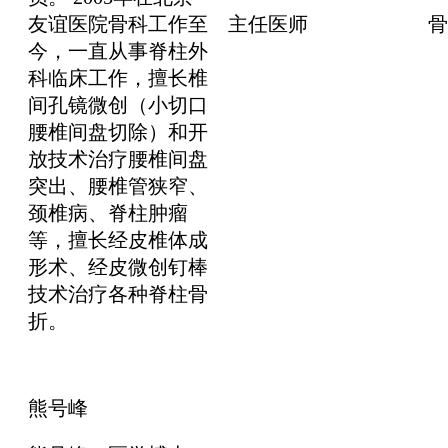
友谊医院骨科工作至
主任医师
骨
今，一直从事脊柱外
科临床工作，擅长椎
间孔镜微创（小切口
腰椎间盘切除）和开
放技术治疗腰椎间盘
突出、腰椎管狭窄、
颈椎病、脊柱肿瘤
等，擅长经皮椎体成
形术、经皮微创钉棒
技术治疗各种脊柱骨
折。
熊号峰