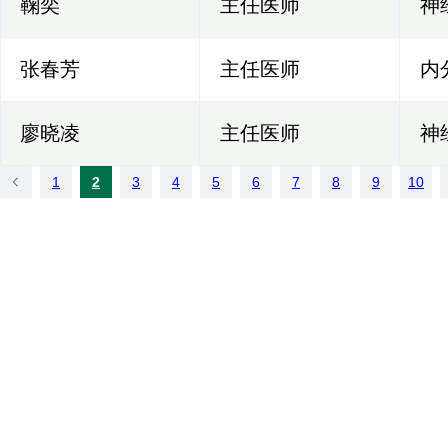
鞠奕
主任医师
神
张春芳
主任医师
内
廖晓凌
主任医师
神
1
2
3
4
5
6
7
8
9
10