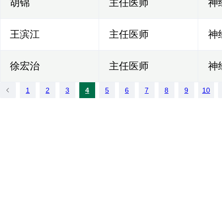
胡锦
主任医师
神
王滨江
主任医师
神
徐宏治
主任医师
神
1
2
3
4
5
6
7
8
9
10