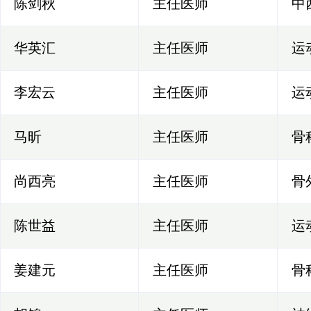
陈剑秋
主任医师
中
华英汇
主任医师
运
李宏云
主任医师
运
马昕
主任医师
骨
尚西亮
主任医师
骨
陈世益
主任医师
运
姜建元
主任医师
骨