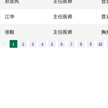
郑亚民
主任医师
普
江华
主任医师
普
张毅
主任医师
胸
1
2
3
4
5
6
7
8
9
10