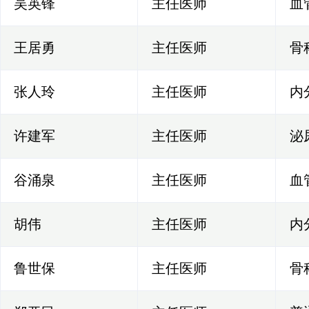
吴英锋
主任医师
血
王居勇
主任医师
骨
张人玲
主任医师
内
许建军
主任医师
泌
谷涌泉
主任医师
血
胡伟
主任医师
内
鲁世保
主任医师
骨