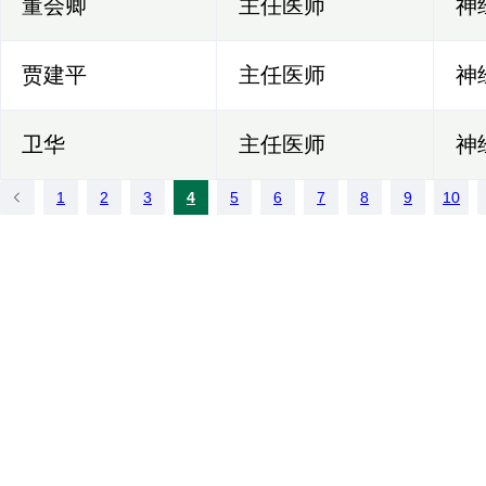
董会卿
主任医师
神
贾建平
主任医师
神
卫华
主任医师
神
1
2
3
4
5
6
7
8
9
10