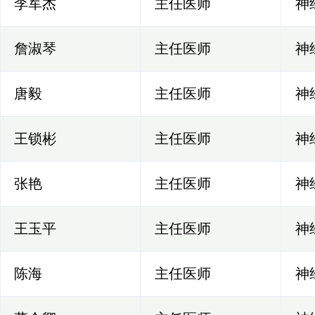
李军杰
主任医师
神
詹淑琴
主任医师
神
唐毅
主任医师
神
王锁彬
主任医师
神
张艳
主任医师
神
王玉平
主任医师
神
陈海
主任医师
神