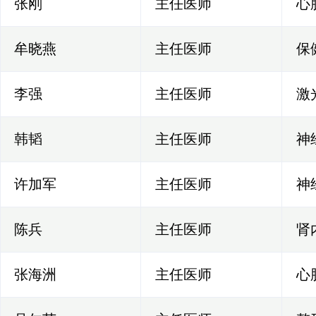
张刚
主任医师
心
牟晓燕
主任医师
保
李强
主任医师
激
韩韬
主任医师
神
许加军
主任医师
神
陈兵
主任医师
肾
张海洲
主任医师
心