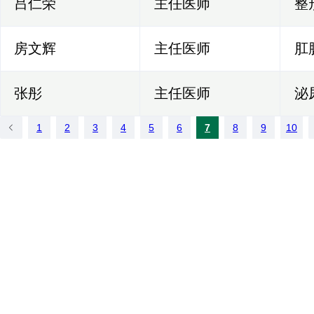
吕仁荣
主任医师
整
房文辉
主任医师
肛
张彤
主任医师
泌
1
2
3
4
5
6
7
8
9
10