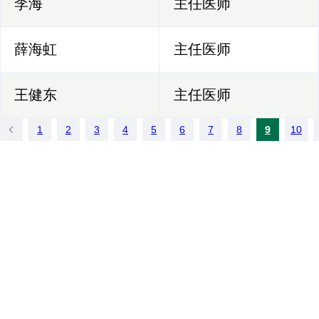
李海
主任医师
薛海虹
主任医师
王健东
主任医师
1
2
3
4
5
6
7
8
9
10