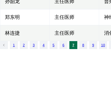
孙韶龙
主任医师
普
郑东明
主任医师
神
林连捷
主任医师
消
1
2
3
4
5
6
7
8
9
10