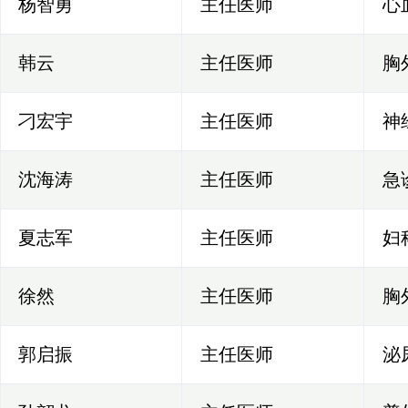
杨智勇
主任医师
心
韩云
主任医师
胸
刁宏宇
主任医师
神
沈海涛
主任医师
急
夏志军
主任医师
妇
徐然
主任医师
胸
郭启振
主任医师
泌