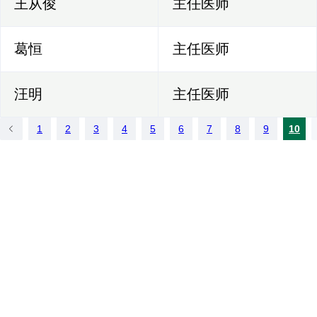
王从俊
主任医师
葛恒
主任医师
汪明
主任医师
1
2
3
4
5
6
7
8
9
10